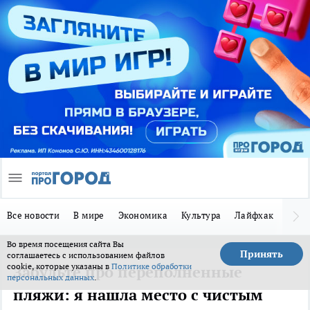
Все новости
В мире
Экономика
Культура
Лайфхак
Здор
Во время посещения сайта Вы
Принять
соглашаетесь с использованием файлов
cookie, которые указаны в
Политике обработки
Забудьте про переполненные
персональных данных
.
пляжи: я нашла место с чистым