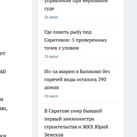
управление при Верховном
суде
28 июля
Где ловить рыбу под
Саратовом: 5 проверенных
точек с уловом
от
23 июля
 40
Из-за аварии в Балаково без
горячей воды остались 390
домов
23 июля
 и
аю,
В Саратове умер бывший
первый замминистра
строительства и ЖКХ Юрий
Земсков
ки,