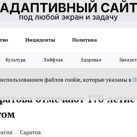
тво
Инциденты
Политика
Культура
Лайфхак
Здоровье
Заказат
 использованием файлов cookie, которые указаны в
П
аратова отмечают 170-летие
том
лигия
Саратов