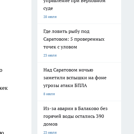
управление при Верховном
суде
28 июля
Где ловить рыбу под
Саратовом: 5 проверенных
точек с уловом
23 июля
о
Над Саратовом ночью
заметили вспышки на фоне
угрозы атаки БПЛА
жек
8 июля
Из-за аварии в Балаково без
горячей воды остались 390
домов
лю
23 июля