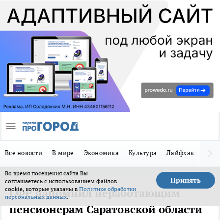
Все новости
В мире
Экономика
Культура
Лайфхак
Здор
Во время посещения сайта Вы
Принять
соглашаетесь с использованием файлов
cookie, которые указаны в
Политике обработки
СФР напомнил неработающим
персональных данных
.
пенсионерам Саратовской области