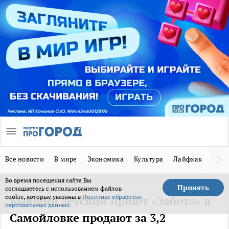
Все новости
В мире
Экономика
Культура
Лайфхак
Здор
Во время посещения сайта Вы
Принять
соглашаетесь с использованием файлов
cookie, которые указаны в
Политике обработки
Бывший детский приют «Забота» в
персональных данных
.
Самойловке продают за 3,2