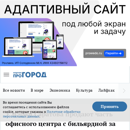
Все новости
В мире
Экономика
Культура
Лайфхак
Здор
Во время посещения сайта Вы
Принять
соглашаетесь с использованием файлов
cookie, которые указаны в
Политике обработки
У мэрии Саратова продают часть
персональных данных
.
офисного центра с бильярдной за