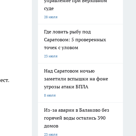
управление при Верховном
суде
28 июля
Где ловить рыбу под
Саратовом: 5 проверенных
точек с уловом
23 июля
Над Саратовом ночью
заметили вспышки на фоне
ест.
угрозы атаки БПЛА
8 июля
Из-за аварии в Балаково без
горячей воды остались 390
домов
23 июля