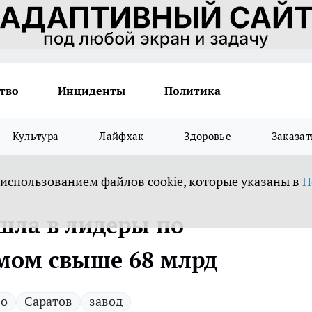
тво
Инциденты
Политика
Культура
Лайфхак
Здоровье
Заказат
 использованием файлов cookie, которые указаны в
П
шла в лидеры по
мом свыше 68 млрд
во
Саратов
завод