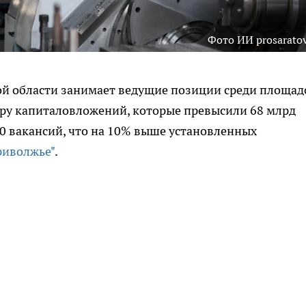
Фото ИИ prosaratov
ой области занимает ведущие позиции среди площад
еру капиталовложений, которые превысили 68 млрд
0 вакансий, что на 10% выше установленных
риволжье"
.