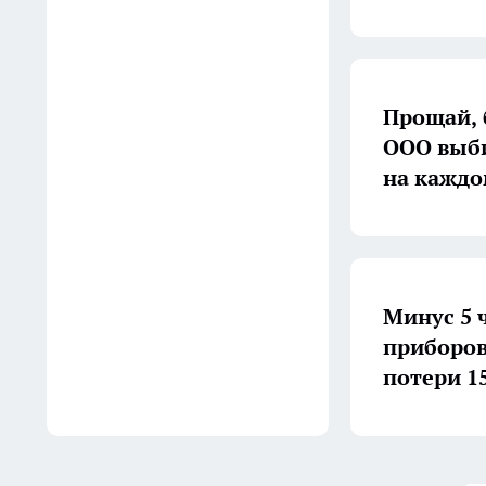
13:52
В Саратовской области жара
до +39 градусов сохранится
Прощай, 
до 9 августа
ООО выби
13:34
на кажд
В Новых Бурасах школу
впервые за десятилетия
готовят к капитальному
ремонту
Минус 5 
13:13
приборов
потери 1