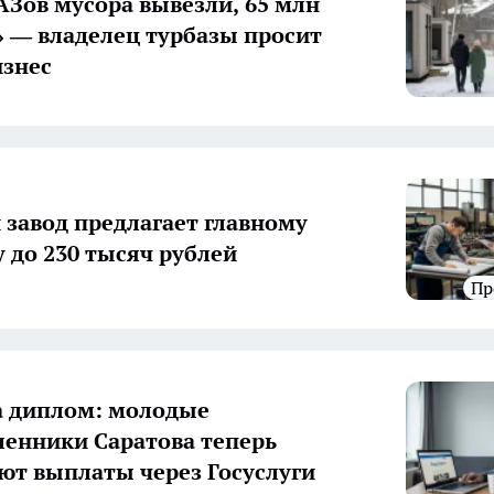
АЗов мусора вывезли, 65 млн
 — владелец турбазы просит
изнес
 завод предлагает главному
 до 230 тысяч рублей
п
а диплом: молодые
енники Саратова теперь
т выплаты через Госуслуги