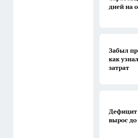
В Вольске выставили на
дней на 
торги одну из крупнейших
котельных с участком
17:13
В Саратовской области
Забыл пр
выпуск питьевой и
как узнал
минеральной воды вырос
затрат
почти на 20%
16:53
В Саратове проведут
фестиваль «Сила традиций»
с гармошкой, кино и
Дефицит 
фольклором
вырос до
16:32