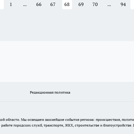
1
...
66
67
68
69
70
...
94
Редакционная политика
кой области. Мы освещаем важнейшие события региона: происшествия, полити
аботе городских служб, транспорте, ЖКХ, строительстве и благоустройстве. 