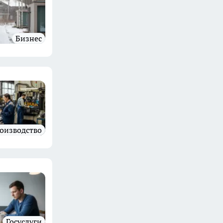
бизнес
роизводство
Госуслуги