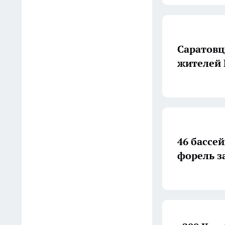
В Саратове двух нелегальных
банкиров отдадут под суд
после операций на 9 млрд
15:32
Саратовц
жителей 
Забудьте про ловушки и
яды: кладу это средство в
углы и мыши покидают дом
за одну ночь навсегда
15:25
46 бассе
Постоянно держу дома по
форель з
пять пузырьков йода: вот
как я использую его в быту
вместо дорогих средств из
аптеки
14:55