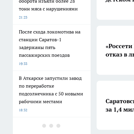
оборота изъяли более 28
тонн мяса с нарушениями
21:23
После схода локомотива на
станции Саратов-1
«Россети
задержаны пять
отказ в 
пассажирских поездов
19:33
В Аткарске запустили завод
по переработке
подсолнечника с 50 новыми
Саратовс
рабочими местами
за 1,4 м
18:32
В Саратовской области
наградили 22 строителей к