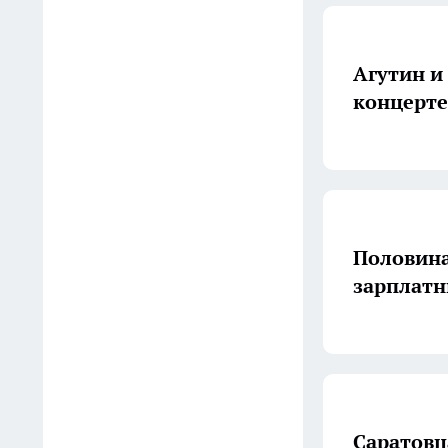
70-летию
профессионального
Агутин и
праздника
концерте
18:12
«Школа фермера» в Саратове
впервые обучит работе с
агродронами
17:34
Половина
Проверьте свой кошелек
зарплатн
прямо сейчас: одна обычная
купюра из сдачи может
стоить целое состояние для
знатоков
17:30
Саратовц