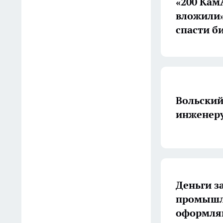
«200 Кам
Больше не трачу деньги на
вложили»
химию: я выучила три
спасти б
признака на упаковке,
которые выдают
поддельный творог сразу
14:50
Вольский
В Саратове ищут инвестора
для восстановления
инженеру
памятника архитектуры под
гостиницу или офисы
14:12
Дело о ночном ДТП
Деньги з
саратовского вице
промышл
губернатора передали
оформляю
мировому суду Камышина