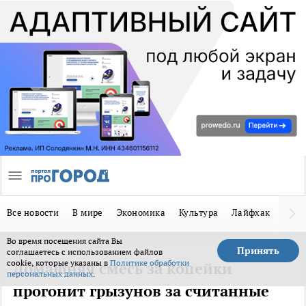
Все новости
В мире
Экономика
Культура
Лайфхак
Здор
Во время посещения сайта Вы
Принять
соглашаетесь с использованием файлов
cookie, которые указаны в
Политике обработки
Домашняя смесь за копейки
персональных данных
.
прогонит грызунов за считанные