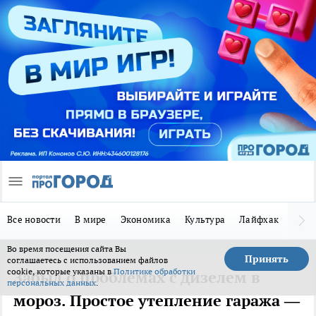
Все новости
В мире
Экономика
Культура
Лайфхак
Здор
Во время посещения сайта Вы
Принять
соглашаетесь с использованием файлов
cookie, которые указаны в
Политике обработки
Забыл о проблемах с дизелем в
персональных данных
.
мороз. Простое утепление гаража —