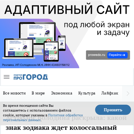
Все новости
В мире
Экономика
Культура
Лайфхак
Здор
Во время посещения сайта Вы
Принять
соглашаетесь с использованием файлов
cookie, которые указаны в
Политике обработки
Астролог Володина раскрыла: какой
персональных данных
.
знак зодиака ждет колоссальный