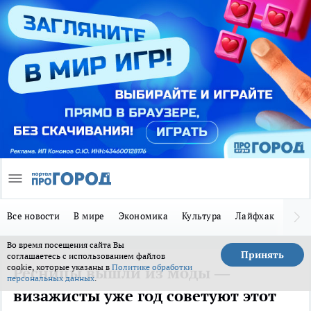
Все новости
В мире
Экономика
Культура
Лайфхак
Здор
Во время посещения сайта Вы
Принять
соглашаетесь с использованием файлов
cookie, которые указаны в
Политике обработки
Ресницы вышли из моды —
персональных данных
.
визажисты уже год советуют этот