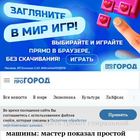
Все новости
В мире
Экономика
Культура
Лайфхак
Здор
Во время посещения сайта Вы
Принять
соглашаетесь с использованием файлов
cookie, которые указаны в
Политике обработки
Хватит слушать грохот стиральной
персональных данных
.
машины: мастер показал простой