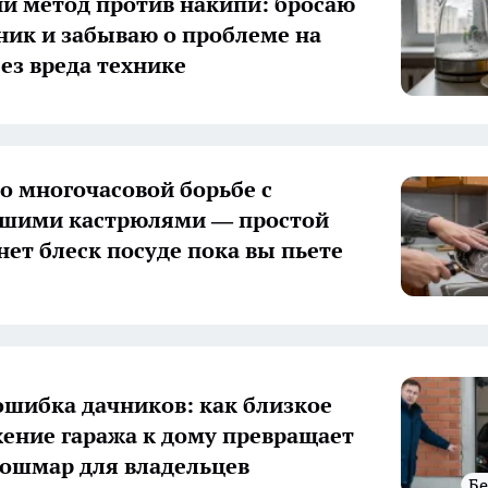
 метод против накипи: бросаю
йник и забываю о проблеме на
ез вреда технике
 о многочасовой борьбе с
вшими кастрюлями — простой
нет блеск посуде пока вы пьете
ошибка дачников: как близкое
ение гаража к дому превращает
кошмар для владельцев
Б