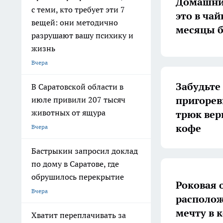
Домашний
с теми, кто требует эти 7
это в ча
вещей: они методично
месяцы б
разрушают вашу психику и
жизнь
Вчера
Забудьте
В Саратовской области в
пригоре
июле привили 207 тысяч
животных от ящура
трюк вер
кофе
Вчера
Бастрыкин запросил доклад
по дому в Саратове, где
обрушилось перекрытие
Роковая 
Вчера
располож
мечту в 
Хватит переплачивать за