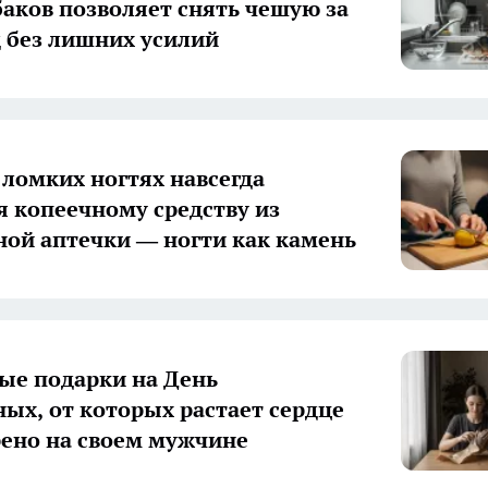
аков позволяет снять чешую за
д без лишних усилий
 ломких ногтях навсегда
я копеечному средству из
ой аптечки — ногти как камень
е подарки на День
ых, от которых растает сердце
ено на своем мужчине