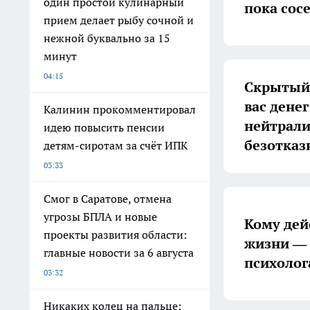
один простой кулинарный
пока сос
прием делает рыбу сочной и
нежной буквально за 15
минут
04:15
Скрытый 
вас денег
Калинин прокомментировал
нейтрали
идею повысить пенсии
безотказ
детям-сиротам за счёт ИПК
03:33
Смог в Саратове, отмена
угрозы БПЛА и новые
Кому дей
проекты развития области:
жизни — 
главные новости за 6 августа
психолог
03:32
Никаких колец на пальце: