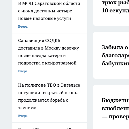
трюк рыб
В МФЦ Саратовской области
10 секун
с июня доступны четыре
новые налоговые услуги
Вчера
Санавиация СОДКБ
Забыла о
доставила в Москву девочку
благодар
после наезда катера и
бабушкин
подростка с нейротравмой
Вчера
На полигоне ТБО в Энгельсе
потушили открытый огонь,
Бюджетны
продолжается борьба с
влюбленн
тлением
— провер
Вчера