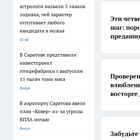
астрологи назвали 5 знаков
зодиака, чей характер
Эти четв
отпугивает любого
шаг: пор
кандидата в мужья
преданно
02:40
В Саратове представили
инвестпроект
птицефабрики с выпуском
Проверен
15 тысяч тонн мяса
влюбленн
Вчера
восторге
В аэропорту Саратова ввели
план «Ковер» из-за угрозы
БПЛА ночью
Вчера
Забудьте