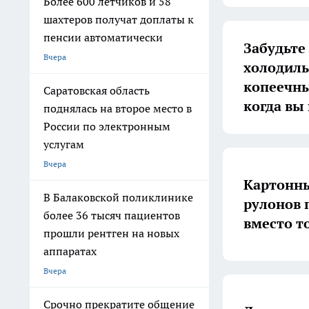
Более 600 летчиков и 58
шахтеров получат доплаты к
пенсии автоматически
Забудьте
Вчера
холодиль
копеечны
Саратовская область
когда вы
поднялась на второе место в
России по электронным
услугам
Вчера
Картонны
В Балаковской поликлинике
рулонов 
более 36 тысяч пациентов
вместо т
прошли рентген на новых
аппаратах
Вчера
Срочно прекратите общение