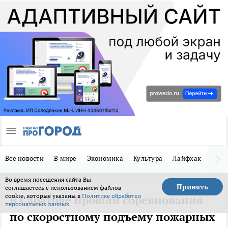
Все новости
В мире
Экономика
Культура
Лайфхак
Здор
Во время посещения сайта Вы
Принять
соглашаетесь с использованием файлов
cookie, которые указаны в
Политике обработки
В Саратове прошли соревнования
персональных данных
.
по скоростному подъему пожарных