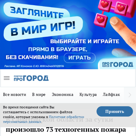
Все новости
В мире
Экономика
Культура
Лайфхак
Здор
Во время посещения сайта Вы
Принять
соглашаетесь с использованием файлов
cookie, которые указаны в
Политике обработки
В Саратовской области за сутки
персональных данных
.
произошло 73 техногенных пожара