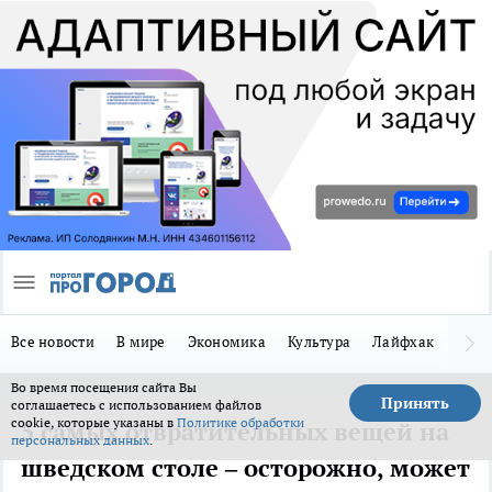
Все новости
В мире
Экономика
Культура
Лайфхак
Здор
Во время посещения сайта Вы
Принять
соглашаетесь с использованием файлов
cookie, которые указаны в
Политике обработки
5 самых отвратительных вещей на
персональных данных
.
шведском столе – осторожно, может