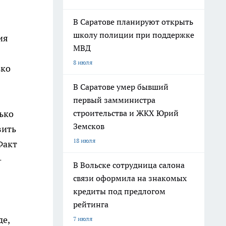
В Саратове планируют открыть
школу полиции при поддержке
ия
МВД
8 июля
ько
В Саратове умер бывший
первый замминистра
строительства и ЖКХ Юрий
ько
Земсков
вить
18 июля
Факт
-
В Вольске сотрудница салона
связи оформила на знакомых
кредиты под предлогом
рейтинга
де,
7 июля