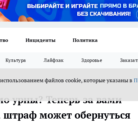
тво
Инциденты
Политика
Культура
Лайфхак
Здоровье
Заказат
 использованием файлов cookie, которые указаны в
П
о урны? Теперь за вами
 а штраф может обернуться