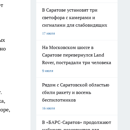
ет
В Саратове установят три
светофора с камерами и
сигналами для слабовидящих
17 июля
ых
На Московском шоссе в
нно
Саратове перевернулся Land
Rover, пострадали три человека
9 июля
Рядом с Саратовской областью
.
сбили ракету и восемь
беспилотников
а,
16 июля
оре,
В «БАРС-Саратов» продолжают
набирать резервистов для