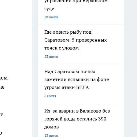
управление при Верховном
суде
28 июля
Где ловить рыбу под
Саратовом: 5 проверенных
точек с уловом
23 июля
Над Саратовом ночью
ием
заметили вспышки на фоне
ые
угрозы атаки БПЛА
8 июля
Из-за аварии в Балаково без
те
горячей воды остались 390
домов
о
23 июля