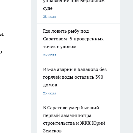
управление при Верховном
суде
28 июля
Где ловить рыбу под
ы.
Саратовом: 5 проверенных
точек с уловом
о
23 июля
Из-за аварии в Балаково без
горячей воды остались 390
домов
23 июля
В Саратове умер бывший
первый замминистра
строительства и ЖКХ Юрий
Земсков