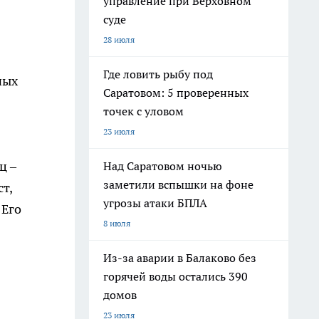
управление при Верховном
суде
28 июля
Где ловить рыбу под
ных
Саратовом: 5 проверенных
точек с уловом
23 июля
ц –
Над Саратовом ночью
заметили вспышки на фоне
т,
угрозы атаки БПЛА
 Его
8 июля
Из-за аварии в Балаково без
горячей воды остались 390
домов
я
23 июля