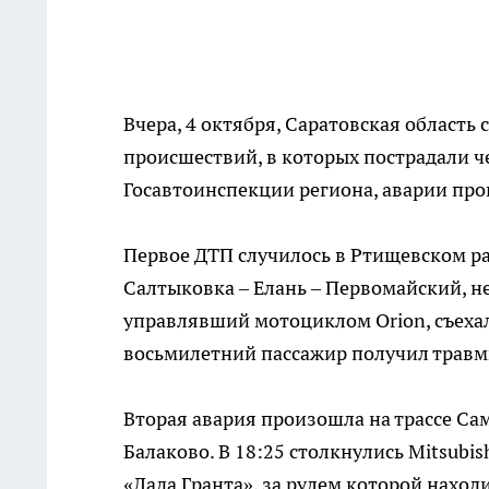
Вчера, 4 октября, Саратовская област
происшествий, в которых пострадали 
Госавтоинспекции региона, аварии про
Первое ДТП случилось в Ртищевском ра
Салтыковка – Елань – Первомайский, н
управлявший мотоциклом Orion, съехал 
восьмилетний пассажир получил травм
Вторая авария произошла на трассе Са
Балаково. В 18:25 столкнулись Mitsubi
«Лада Гранта», за рулем которой наход