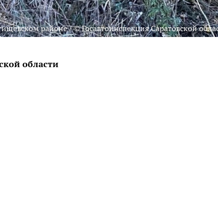
тищевском районе / © Госавтоинспекция Саратовской обла
ской области