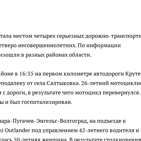
ь стала местом четырех серьезных дорожно-транспорт
четверо несовершеннолетних. По информации
изошли в разных районах области.
йоне в 16:35 на первом километре автодороги Круте
еподалеку от села Салтыковка. 26-летний мотоциклис
с дороги, в результате чего мотоцикл перевернулся.
ы и был госпитализирован.
мара-Пугачев-Энгельс-Волгоград, на подъезде к
shi Outlander под управлением 42-летнего водителя и
илась 50-летняя женщина. В результате столкновени