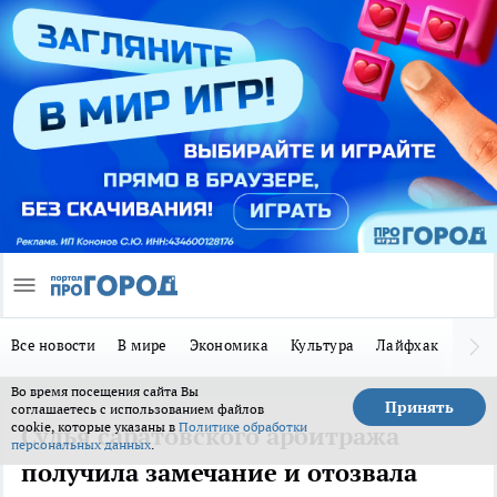
Все новости
В мире
Экономика
Культура
Лайфхак
Здор
Во время посещения сайта Вы
Принять
соглашаетесь с использованием файлов
cookie, которые указаны в
Политике обработки
Судья саратовского арбитража
персональных данных
.
получила замечание и отозвала