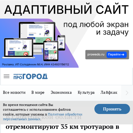
Все новости
В мире
Экономика
Культура
Лайфхак
Здор
Во время посещения сайта Вы
Принять
соглашаетесь с использованием файлов
cookie, которые указаны в
Политике обработки
В Саратовской области
персональных данных
.
отремонтируют 35 км тротуаров в