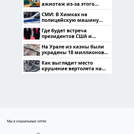
ажиотаж из-за этого
продукта: что купить?
СМИ: В Химках на
полицейскую машину
напали и подожгли.
Где будет встреча
президентов США и
России: Европа?
На Урале из казны были
украдены 18 миллионов
рублей
Как выглядит место
крушение вертолета на
Кавказе: смотреть
Мы в социальных сетях