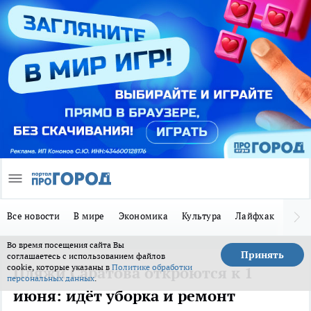
Все новости
В мире
Экономика
Культура
Лайфхак
Здор
Во время посещения сайта Вы
Принять
соглашаетесь с использованием файлов
cookie, которые указаны в
Политике обработки
Пляжи Саратова откроются к 1
персональных данных
.
июня: идёт уборка и ремонт