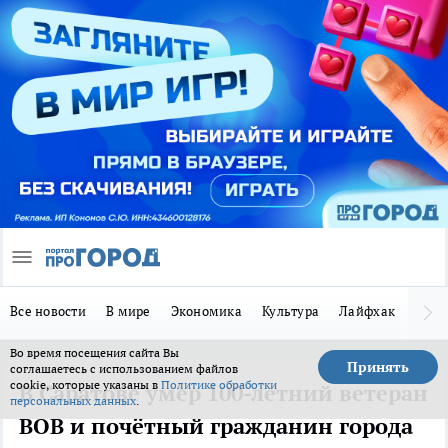
Все новости
В мире
Экономика
Культура
Лайфхак
Здор
Во время посещения сайта Вы
Принять
соглашаетесь с использованием файлов
cookie, которые указаны в
Политике обработки
В Саратове умер 100-летний ветеран
персональных данных
.
ВОВ и почётный гражданин города