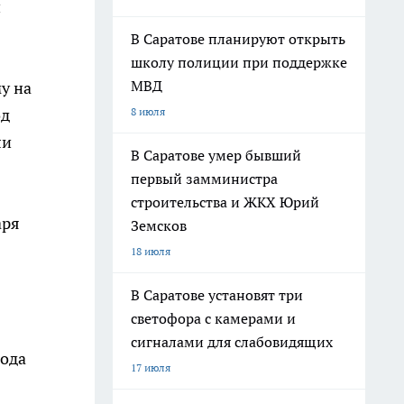
й
В Саратове планируют открыть
школу полиции при поддержке
МВД
у на
8 июля
од
ли
В Саратове умер бывший
первый замминистра
строительства и ЖКХ Юрий
аря
Земсков
18 июля
В Саратове установят три
светофора с камерами и
сигналами для слабовидящих
года
17 июля