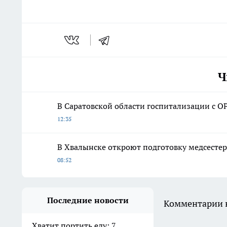
Ч
В Саратовской области госпитализации с О
12:35
В Хвалынске откроют подготовку медсесте
08:52
Последние новости
Комментарии н
Хватит портить еду: 7