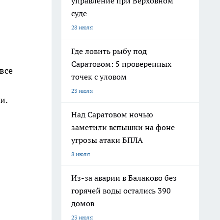
управление при Верховном
суде
28 июля
Где ловить рыбу под
Саратовом: 5 проверенных
все
точек с уловом
23 июля
и.
Над Саратовом ночью
заметили вспышки на фоне
угрозы атаки БПЛА
8 июля
Из-за аварии в Балаково без
горячей воды остались 390
домов
23 июля