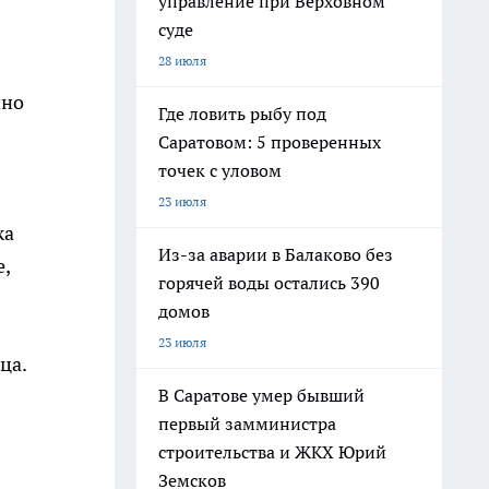
управление при Верховном
суде
28 июля
нно
Где ловить рыбу под
Саратовом: 5 проверенных
точек с уловом
23 июля
жа
Из-за аварии в Балаково без
,
горячей воды остались 390
домов
23 июля
ца.
В Саратове умер бывший
первый замминистра
строительства и ЖКХ Юрий
Земсков