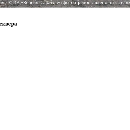
ия / © ИА «Версия-Саратов» (фото предоставлено читателя
сквера