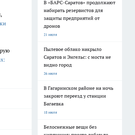
В «БАРС-Саратов» продолжают
набирать резервистов для
,
защиты предприятий от
лки
дронов
21 июля
Пылевое облако накрыло
орую
Саратов и Энгельс: с моста не
х:
видно город
26 июля
В Гагаринском районе на ночь
закроют переезд у станции
Багаевка
18 июля
Белоснежные вещи без
кипячения: просто добавьте