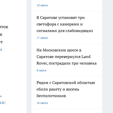
18 июля
В Саратове установят три
светофора с камерами и
оток
сигналами для слабовидящих
и
17 июля
от
и
На Московском шоссе в
Саратове перевернулся Land
Rover, пострадали три человека
9 июля
Рядом с Саратовской областью
сбили ракету и восемь
,
беспилотников
ки:
16 июля