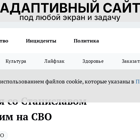
тво
Инциденты
Политика
Культура
Лайфхак
Здоровье
Заказат
 использованием файлов cookie, которые указаны в
П
я со Станиславом
им на СВО
ВО