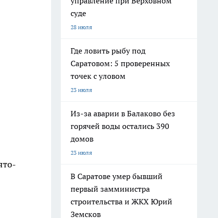
управление при Верховном
суде
28 июля
Где ловить рыбу под
Саратовом: 5 проверенных
точек с уловом
23 июля
Из-за аварии в Балаково без
горячей воды остались 390
домов
23 июля
ято-
В Саратове умер бывший
первый замминистра
строительства и ЖКХ Юрий
Земсков