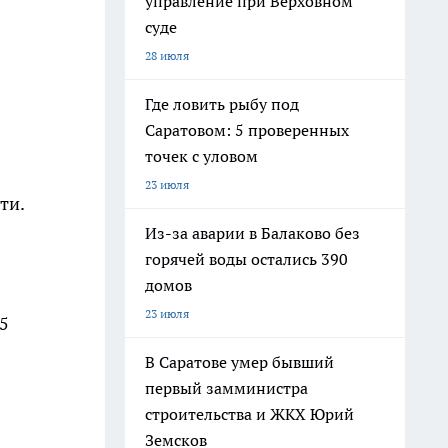
управление при Верховном
суде
28 июля
Где ловить рыбу под
Саратовом: 5 проверенных
точек с уловом
23 июля
ти.
Из-за аварии в Балаково без
горячей воды остались 390
домов
23 июля
25
В Саратове умер бывший
первый замминистра
строительства и ЖКХ Юрий
Земсков