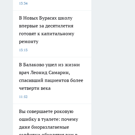
13:34
В Новых Бурасах школу
впервые за десятилетия
готовят к капитальному
ремонту
13:13
В Балаково ушел из жизни
врач Леонид Самарин,
спасавший пациентов более
четверти века
11:52
Вы совершаете роковую
ошибку в туалете: почему
даже биоразлагаемые
салфетки обходятся вам в