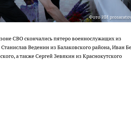
Фото ИИ prosaratov
 зоне СВО скончались пятеро военнослужащих из
 Станислав Веденин из Балаковского района, Иван Б
ского, а также Сергей Зевякин из Краснокутского