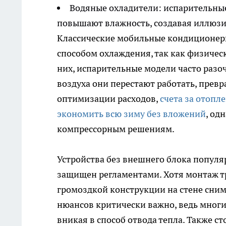
Водяные охладители: испарительные
повышают влажность, создавая иллюзи
Классические мобильные кондиционер
способом охлаждения, так как физичес
них, испарительные модели часто раз
воздуха они перестают работать, превр
оптимизации расходов,
счета за отопл
экономить всю зиму без вложений
, од
компрессорным решениям.
Устройства без внешнего блока популяр
защищен регламентами. Хотя монтаж тр
громоздкой конструкции на стене сним
нюансов критически важно, ведь мног
вникая в способ отвода тепла. Также с