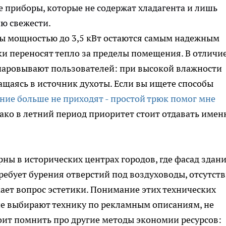
 приборы, которые не содержат хладагента и лишь
ю свежести.
ы мощностью до 3,5 кВт остаются самым надежным
ки переносят тепло за пределы помещения. В отличие
очаровывают пользователей: при высокой влажности
ащаясь в источник духоты. Если вы ищете способы
ение больше не приходят - простой трюк помог мне
нако в летний период приоритет стоит отдавать имен
ны в исторических центрах городов, где фасад здан
ебует бурения отверстий под воздуховоды, отсутст
ает вопрос эстетики. Понимание этих технических
ие выбирают технику по рекламным описаниям, не
тоит помнить про другие методы экономии ресурсов: