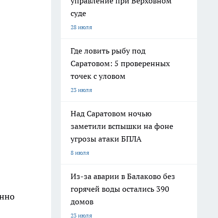
управление при Верховном
суде
28 июля
Где ловить рыбу под
Саратовом: 5 проверенных
точек с уловом
23 июля
Над Саратовом ночью
заметили вспышки на фоне
угрозы атаки БПЛА
8 июля
Из-за аварии в Балаково без
горячей воды остались 390
енно
домов
23 июля