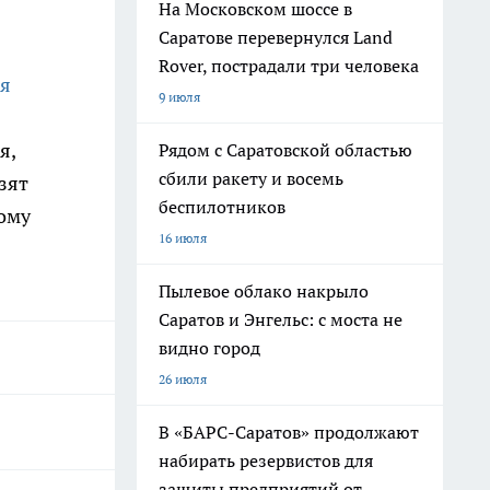
На Московском шоссе в
Саратове перевернулся Land
Rover, пострадали три человека
ня
9 июля
я,
Рядом с Саратовской областью
сбили ракету и восемь
зят
беспилотников
ому
16 июля
Пылевое облако накрыло
Саратов и Энгельс: с моста не
видно город
26 июля
В «БАРС-Саратов» продолжают
набирать резервистов для
защиты предприятий от