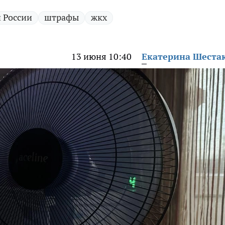
 России
штрафы
жкх
13 июня 10:40
Екатерина Шеста