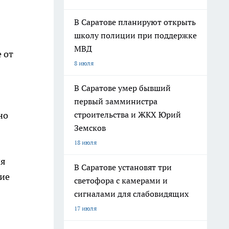
В Саратове планируют открыть
школу полиции при поддержке
МВД
 от
8 июля
В Саратове умер бывший
первый замминистра
строительства и ЖКХ Юрий
но
Земсков
18 июля
ия
В Саратове установят три
вие
светофора с камерами и
сигналами для слабовидящих
17 июля