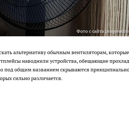
Фото с сайта progorodnn
скать альтернативу обычным вентиляторам, которые
етплейсы наводнили устройства, обещающие прохла
ако под общим названием скрываются принципиальн
орых сильно различается.