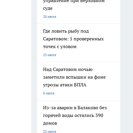
управление при Верховном
суде
28 июля
Где ловить рыбу под
Саратовом: 5 проверенных
точек с уловом
23 июля
Над Саратовом ночью
заметили вспышки на фоне
угрозы атаки БПЛА
8 июля
Из-за аварии в Балаково без
горячей воды остались 390
домов
23 июля