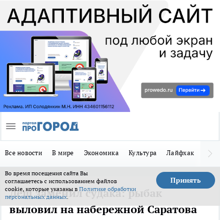
Все новости
В мире
Экономика
Культура
Лайфхак
Здор
Во время посещения сайта Вы
Принять
соглашаетесь с использованием файлов
cookie, которые указаны в
Политике обработки
Лещ заменил судака: рыбак
персональных данных
.
выловил на набережной Саратова