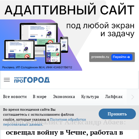
Все новости
В мире
Экономика
Культура
Лайфхак
Здор
Во время посещения сайта Вы
Принять
соглашаетесь с использованием файлов
cookie, которые указаны в
Политике обработки
Умер журналист Александр Абаев:
персональных данных
.
освещал войну в Чечне, работал в