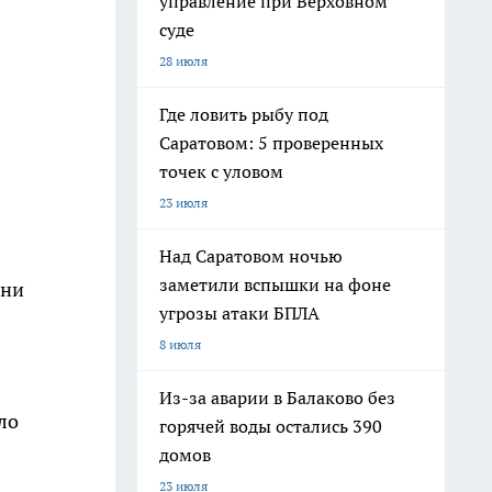
управление при Верховном
суде
28 июля
Где ловить рыбу под
Саратовом: 5 проверенных
точек с уловом
23 июля
Над Саратовом ночью
заметили вспышки на фоне
зни
угрозы атаки БПЛА
8 июля
Из-за аварии в Балаково без
ло
горячей воды остались 390
домов
23 июля