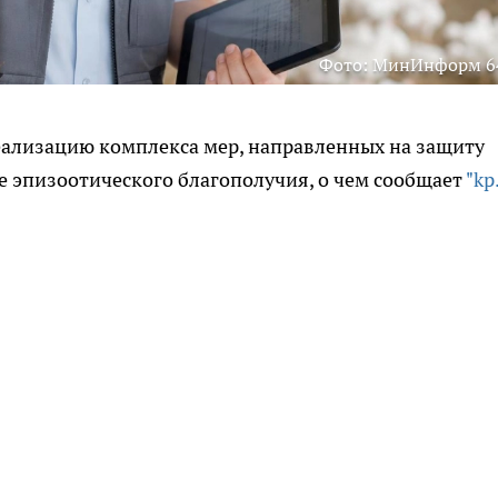
Фото: МинИнформ 6
еализацию комплекса мер, направленных на защиту
е эпизоотического благополучия, о чем сообщает
"kp