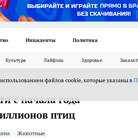
тво
Инциденты
Политика
Культура
Лайфхак
Здоровье
Заказат
 использованием файлов cookie, которые указаны в
П
ти с начала года
миллионов птиц
цина
Животные