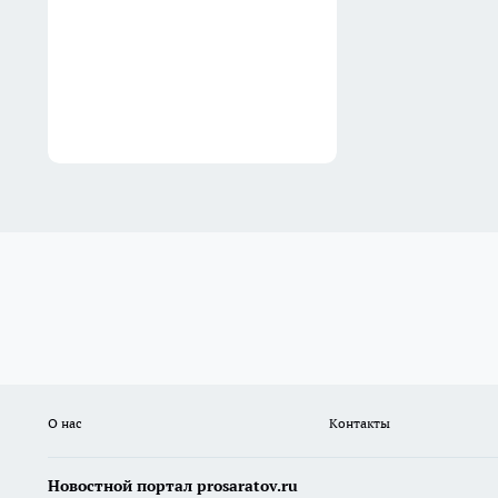
прямо сейчас: одна обычная
купюра из сдачи может
стоить целое состояние для
знатоков
17:30
О нас
Контакты
Новостной портал prosaratov.ru