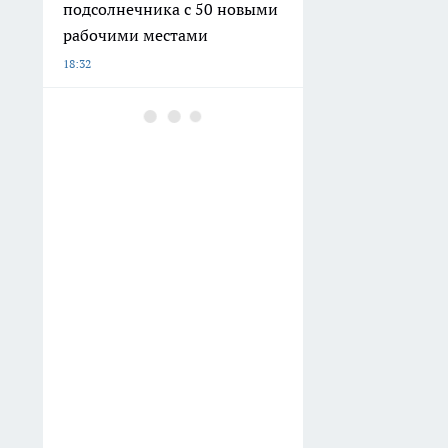
подсолнечника с 50 новыми
рабочими местами
18:32
В Саратовской области
наградили 22 строителей к
70-летию
профессионального
праздника
18:12
«Школа фермера» в Саратове
впервые обучит работе с
агродронами
17:34
Проверьте свой кошелек