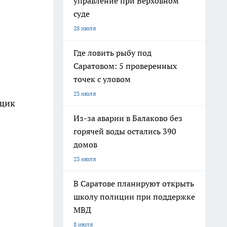
управление при Верховном
суде
28 июля
Где ловить рыбу под
Саратовом: 5 проверенных
точек с уловом
23 июля
йщик
Из-за аварии в Балаково без
горячей воды остались 390
домов
23 июля
В Саратове планируют открыть
школу полиции при поддержке
МВД
8 июля