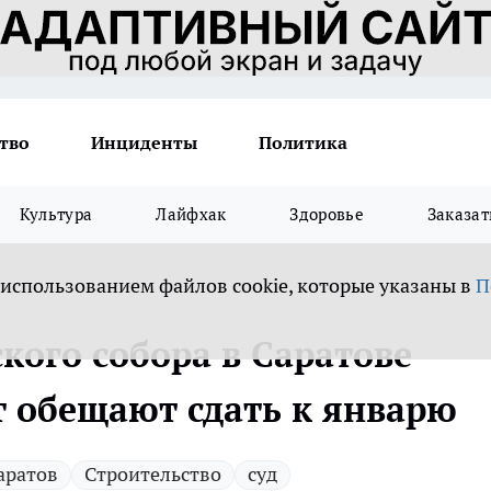
тво
Инциденты
Политика
Культура
Лайфхак
Здоровье
Заказат
 использованием файлов cookie, которые указаны в
П
кого собора в Саратове
т обещают сдать к январю
аратов
Строительство
суд