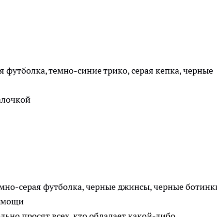
 футболка, темно-синие трико, серая кепка, черные
алочкой
мно-серая футболка, черные джинсы, черные ботинк
помощи
ьно просят всех, кто обладает какой-либо