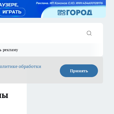
ь рекламу
олитике обработки
Принять
пы