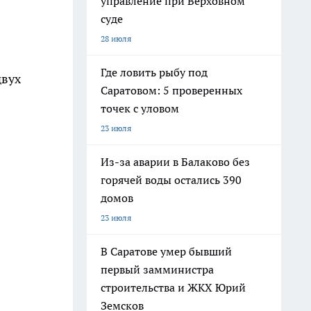
управление при Верховном
суде
28 июля
Где ловить рыбу под
двух
Саратовом: 5 проверенных
точек с уловом
23 июля
Из-за аварии в Балаково без
горячей воды остались 390
домов
23 июля
В Саратове умер бывший
первый замминистра
строительства и ЖКХ Юрий
Земсков