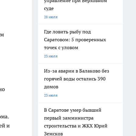
управление при Верховном
суде
28 июля
Где ловить рыбу под
ым
Саратовом: 5 проверенных
точек с уловом
23 июля
Из-за аварии в Балаково без
горячей воды остались 390
домов
но
23 июля
В Саратове умер бывший
ома.
первый замминистра
ей и
строительства и ЖКХ Юрий
Земсков