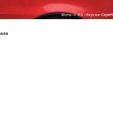
Фото: © ИА «Версия-Сарат
дала