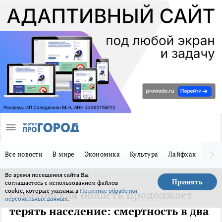
Все новости
В мире
Экономика
Культура
Лайфхак
Здор
Во время посещения сайта Вы
Принять
соглашаетесь с использованием файлов
cookie, которые указаны в
Политике обработки
Саратовская область продолжает
персональных данных
.
терять население: смертность в два