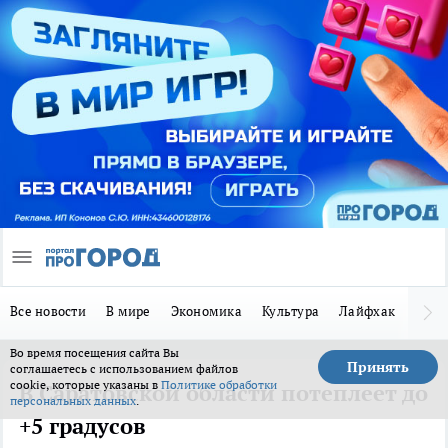
Все новости
В мире
Экономика
Культура
Лайфхак
Здор
Во время посещения сайта Вы
Принять
соглашаетесь с использованием файлов
cookie, которые указаны в
Политике обработки
В Саратовской области потеплеет до
персональных данных
.
+5 градусов