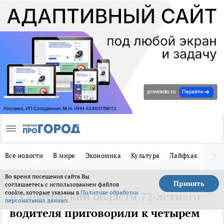
Все новости
В мире
Экономика
Культура
Лайфхак
Здор
Во время посещения сайта Вы
Принять
соглашаетесь с использованием файлов
cookie, которые указаны в
Политике обработки
В Саратовской области 72-летнего
персональных данных
.
водителя приговорили к четырем