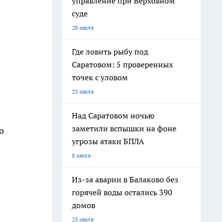
управление при Верховном
суде
28 июля
Где ловить рыбу под
Саратовом: 5 проверенных
точек с уловом
23 июля
Над Саратовом ночью
заметили вспышки на фоне
о
угрозы атаки БПЛА
8 июля
Из-за аварии в Балаково без
горячей воды остались 390
домов
23 июля