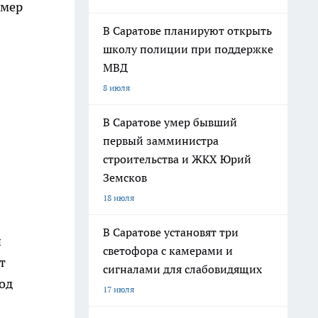
змер
В Саратове планируют открыть
школу полиции при поддержке
МВД
8 июля
В Саратове умер бывший
первый замминистра
строительства и ЖКХ Юрий
Земсков
18 июля
В Саратове установят три
и
светофора с камерами и
т
сигналами для слабовидящих
од
17 июля