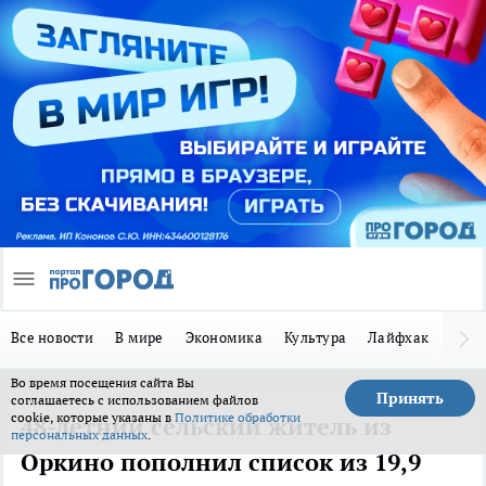
Все новости
В мире
Экономика
Культура
Лайфхак
Здор
Во время посещения сайта Вы
Принять
соглашаетесь с использованием файлов
cookie, которые указаны в
Политике обработки
48-летний сельский житель из
персональных данных
.
Оркино пополнил список из 19,9