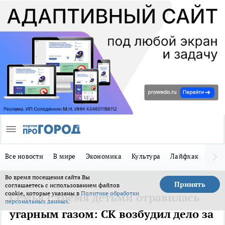
Все новости
В мире
Экономика
Культура
Лайфхак
Здор
Во время посещения сайта Вы
Принять
соглашаетесь с использованием файлов
cookie, которые указаны в
Политике обработки
Семья с тремя детьми отравилась
персональных данных
.
угарным газом: СК возбудил дело за