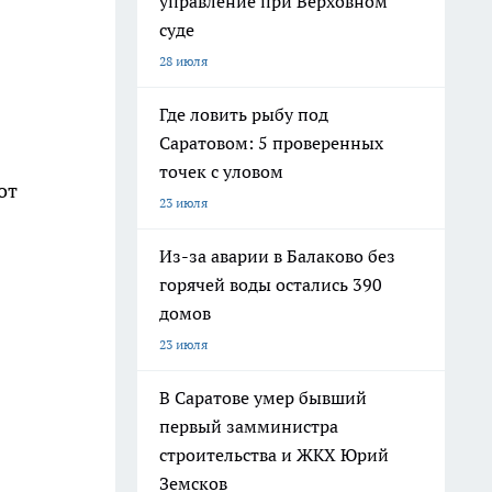
управление при Верховном
суде
28 июля
Где ловить рыбу под
Саратовом: 5 проверенных
точек с уловом
от
23 июля
Из-за аварии в Балаково без
горячей воды остались 390
домов
23 июля
В Саратове умер бывший
первый замминистра
строительства и ЖКХ Юрий
Земсков