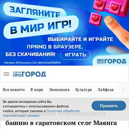
Все новости
В мире
Экономика
Культура
Лайфхак
Здор
Во время посещения сайта Вы
Принять
соглашаетесь с использованием файлов
cookie, которые указаны в
Политике обработки
Ураган повалил водонапорную
персональных данных
.
башню в саратовском селе Маянга