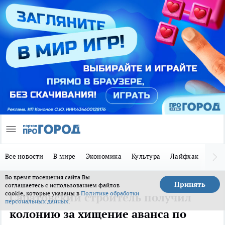
Все новости
В мире
Экономика
Культура
Лайфхак
Здор
Во время посещения сайта Вы
Принять
соглашаетесь с использованием файлов
cookie, которые указаны в
Политике обработки
Саратовский строитель получил
персональных данных
.
колонию за хищение аванса по