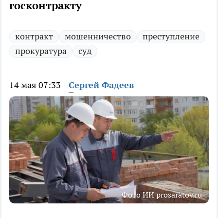
госконтракту
контракт
мошенничество
преступление
прокуратура
суд
14 мая 07:33
Сергей Фадеев
Фото ИИ prosaratov.ru