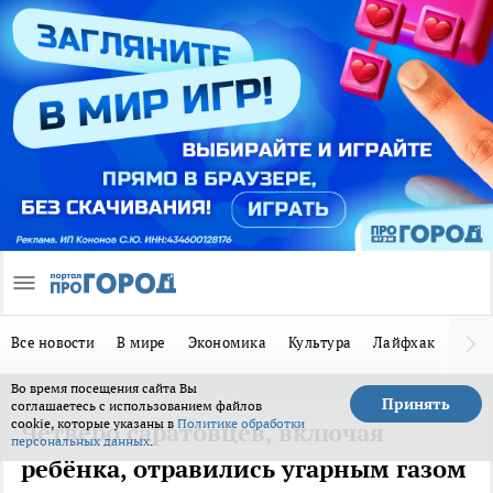
Все новости
В мире
Экономика
Культура
Лайфхак
Здор
Во время посещения сайта Вы
Принять
соглашаетесь с использованием файлов
cookie, которые указаны в
Политике обработки
Четверо саратовцев, включая
персональных данных
.
ребёнка, отравились угарным газом