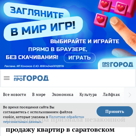
Все новости
В мире
Экономика
Культура
Лайфхак
Здор
Во время посещения сайта Вы
Принять
соглашаетесь с использованием файлов
cookie, которые указаны в
Политике обработки
Прокуратура признала незаконной
персональных данных
.
продажу квартир в саратовском