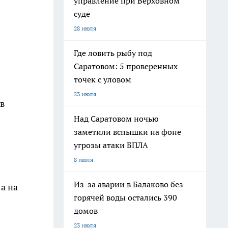
управление при Верховном
суде
28 июля
Где ловить рыбу под
Саратовом: 5 проверенных
точек с уловом
23 июля
ов
Над Саратовом ночью
заметили вспышки на фоне
угрозы атаки БПЛА
8 июля
Из-за аварии в Балаково без
а на
горячей воды остались 390
домов
23 июля